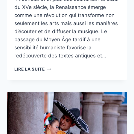
du XVe siècle, la Renaissance émerge
comme une révolution qui transforme non
seulement les arts mais aussi les manières
d’écouter et de diffuser la musique. Le
passage du Moyen Âge tardif à une
sensibilité humaniste favorise la
redécouverte des textes antiques et…
MUSIQUE
LIRE LA SUITE
DE
LA
RENAISSANCE
:
ORIGINES,
INFLUENCES
ET
CHEFS-
D’ŒUVRE
À