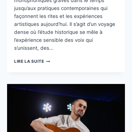
monophoniques gravés dans le temps
jusqu’aux pratiques contemporaines qui
façonnent les rites et les expériences
artistiques aujourd’hui. Il s’agit d’un voyage
dense où l’étude historique se mêle à
l’expérience sensible des voix qui
s’unissent, des…
POLYPHONIE
LIRE LA SUITE
RELIGIEUSE
:
COMPRENDRE
SES
ORIGINES
ET
SON
IMPACT
JUSQU’EN
2025