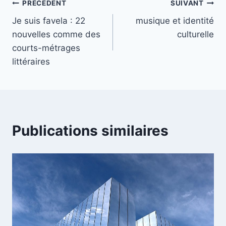
Navigation
PRÉCÉDENT
SUIVANT
Je suis favela : 22
musique et identité
de
nouvelles comme des
culturelle
l’article
courts-métrages
littéraires
Publications similaires